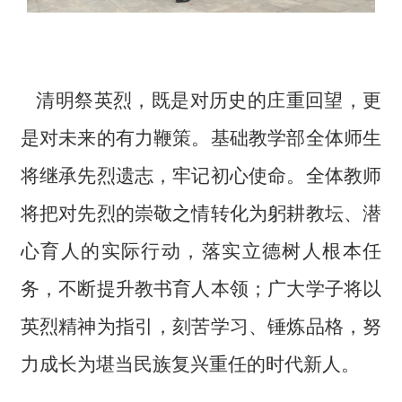
清明祭英烈，既是对历史的庄重回望，更
是对未来的有力鞭策。基础教学部全体师生
将继承先烈遗志，牢记初心使命。全体教师
将把对先烈的崇敬之情转化为躬耕教坛、潜
心育人的实际行动，落实立德树人根本任
务，不断提升教书育人本领；广大学子将以
英烈精神为指引，刻苦学习、锤炼品格，努
力成长为堪当民族复兴重任的时代新人。