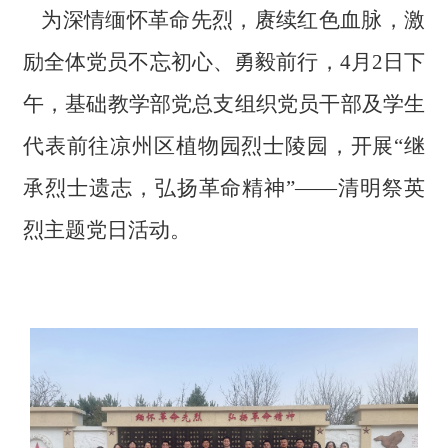
为深情缅怀革命先烈，赓续红色血脉，激
励全体党员不忘初心、勇毅前行，4月2日下
午，基础教学部党总支组织党员干部及学生
代表前往凉州区植物园烈士陵园，开展“继
承烈士遗志，弘扬革命精神”——清明祭英
烈主题党日活动。