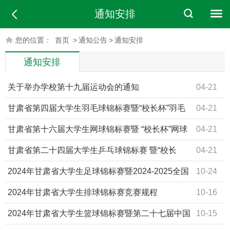
通知安排
您的位置：
首页
>
通知公告
>
通知安排
通知安排
关于举办学校第十九届运动会的通知
04-21
甘肃省第四届大学生羽毛球锦标赛暨“校长杯”羽毛
04-21
球比赛竞赛规程
甘肃省第十六届大学生网球锦标赛暨 “校长杯”网球
04-21
比赛竞赛规程
甘肃省第二十四届大学生乒乓球锦标赛 暨“校长
04-21
杯”乒乓球比赛竞赛规程
2024年甘肃省大学生足球锦标赛暨2024-2025全国
10-24
青少年校园足球联赛（甘肃赛区选拔赛）竞赛规程
2024年甘肃省大学生排球锦标赛竞赛规程
10-16
2024年甘肃省大学生篮球锦标赛暨第二十七届中国
10-15