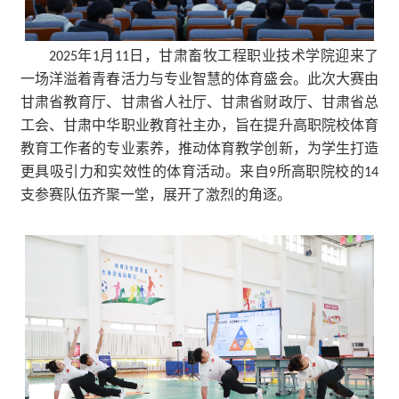
2025年1月11日，甘肃畜牧工程职业技术学院迎来了
一场洋溢着青春活力与专业智慧的体育盛会。此次大赛由
甘肃省教育厅、甘肃省人社厅、甘肃省财政厅、甘肃省总
工会、甘肃中华职业教育社主办，旨在提升高职院校体育
教育工作者的专业素养，推动体育教学创新，为学生打造
更具吸引力和实效性的体育活动。来自9所高职院校的14
支参赛队伍齐聚一堂，展开了激烈的角逐。