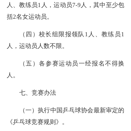
人、教练员1人，运动员7-9人，其中至少包
括2名女运动员。
（四）校长组限报领队1人、教练员1
人，运动员人数不限。
（五）各参赛运动员一经报名不得换
人。
七、竞赛办法
（一）执行中国乒乓球协会最新审定的
《乒乓球竞赛规则》。