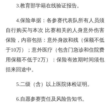
3.
教育部学籍在线验证报告。
4.
保险单据：各参赛代表队所有人员须
自行购买与本次 比赛相关的人身意外伤害
保险，内容包括：意外身故和残（保额不低
于10万）；意外医疗（包含门急诊和住院费
用保额不低于2万）：保险有效期时间须包
括来回途中。
5.
二级（含）以上医院体检证明。
6.
自愿参赛责任及风险告知书。