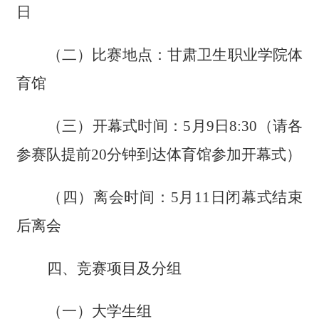
日
（二）比赛地点：甘肃卫生职业学院体
育馆
（三）开幕式时间：5月9日8:30（请各
参赛队提前20分钟到达体育馆参加开幕式）
（四）离会时间：5月11日闭幕式结束
后离会
四、竞赛项目及分组
（一）大学生组