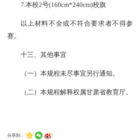
7.
本校2号(160cm*240cm)校旗
以上材料不全或不符合要求者不得参
赛。
十三、其他事宜
（一）本规程未尽事宜另行通知。
（二）本规程解释权属甘肃省教育厅。
分享到：