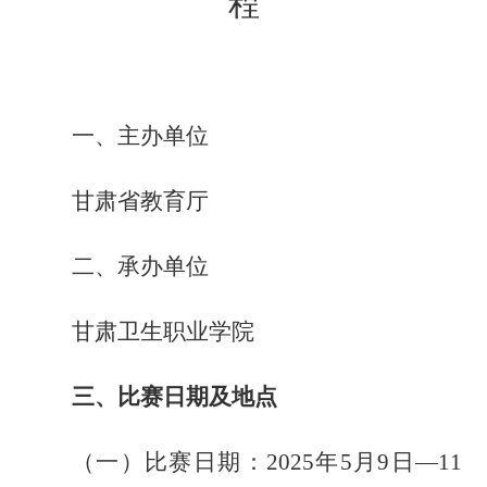
程
一、主办单位
甘肃省教育厅
二、承办单位
甘肃卫生职业学院
三、比赛日期及地点
（一）比赛日期：2025年5月9日—11