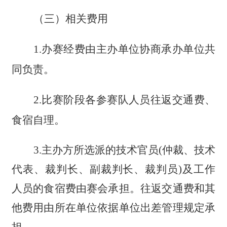
（三）相关费用
1.
办赛经费由主办单位协商承办单位共
同负责。
2.
比赛阶段各参赛队人员往返交通费、
食宿自理。
3.
主办方所选派的技术官员(仲裁、技术
代表、裁判长、副裁判长、裁判员)及工作
人员的食宿费由赛会承担。往返交通费和其
他费用由所在单位依据单位出差管理规定承
担。