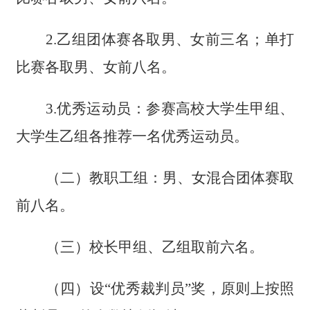
2.
乙组团体赛各取男、女前三名；单打
比赛各取男、女前八名。
3.
优秀运动员：参赛高校大学生甲组、
大学生乙组各推荐一名优秀运动员。
（二）教职工组：男、女混合团体赛取
前八名。
（三）校长甲组、乙组取前六名。
（四）设“优秀裁判员”奖，原则上按照